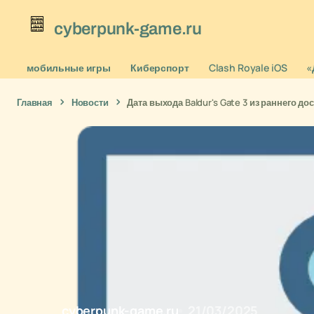
cyberpunk-game.ru
мобильные игры
Киберспорт
Clash Royale iOS
«
Главная
Новости
Дата выхода Baldur's Gate 3 из раннего до
cyberpunk-game.ru
21/03/2025