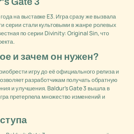
's Gate 3
 года на выставке E3. Игра сразу же вызвала
сти серии стали культовыми в жанре ролевых
стная по серии Divinity: Original Sin, что
оекта.
кое и зачем он нужен?
приобрести игру до её официального релиза и
 позволяет разработчикам получать обратную
ния и улучшения. Baldur's Gate 3 вышла в
р игра претерпела множество изменений и
оступа