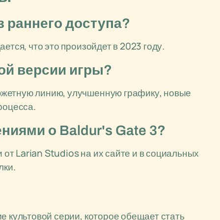
из раннего доступа?
ется, что это произойдет в 2023 году.
ной версии игры?
южетную линию, улучшенную графику, новые
роцесса.
ниями о Baldur's Gate 3?
т Larian Studios на их сайте и в социальных
лки.
е культовой серии, которое обещает стать