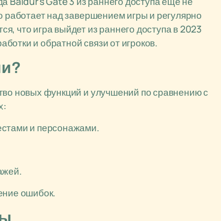
а Baldur's Gate 3 из раннего доступа ещё не
но работает над завершением игры и регулярно
я, что игра выйдет из раннего доступа в 2023
работки и обратной связи от игроков.
ии?
тво новых функций и улучшений по сравнению с
х:
естами и персонажами.
ажей.
ение ошибок.
сы