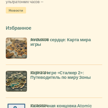
ультратонких часов —
Новости
Избранное
04/01/2025
Атомное сердце: Карта мира
игры
25/12/2024
Карта в игре «Сталкер 2»:
Путеводитель по миру Зоны
21/12/2024
Каноничная концовка Atomic