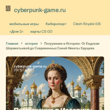
cyberpunk-game.ru
мобильные игры
Киберспорт
Clash Royale iOS
«Дом-2»
карты CS:GO
Главная
история
Погружение в Историю: От Евдокии
Шереметьевой до Современных Семей Никиты Хрущева
cyberpunk-game.ru
29/12/2025