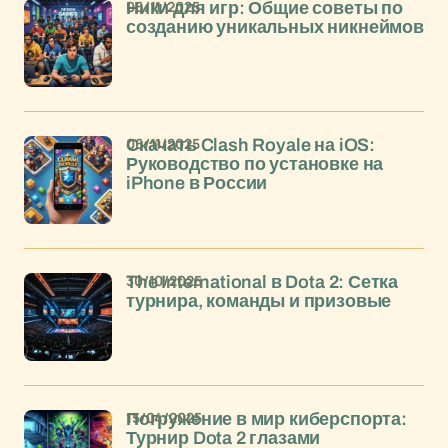
06/11/2025
Ники для игр: Общие советы по
созданию уникальных никнеймов
06/11/2025
Скачать Clash Royale на iOS:
Руководство по установке на
iPhone в России
30/10/2025
The International в Dota 2: Сетка
турнира, команды и призовые
15/04/2025
Погружение в мир киберспорта:
Турнир Dota 2 глазами