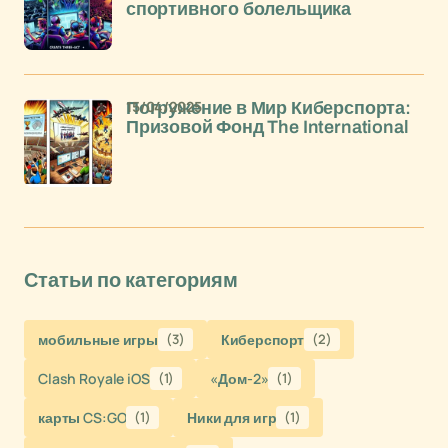
спортивного болельщика
15/04/2025
Погружение в Мир Киберспорта:
Призовой Фонд The International
Статьи по категориям
мобильные игры
(3)
Киберспорт
(2)
Clash Royale iOS
(1)
«Дом-2»
(1)
карты CS:GO
(1)
Ники для игр
(1)