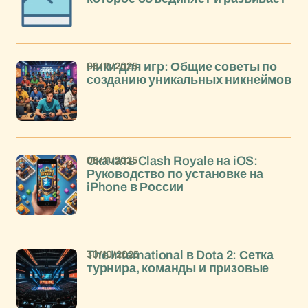
06/11/2025
Ники для игр: Общие советы по
созданию уникальных никнеймов
06/11/2025
Скачать Clash Royale на iOS:
Руководство по установке на
iPhone в России
30/10/2025
The International в Dota 2: Сетка
турнира, команды и призовые