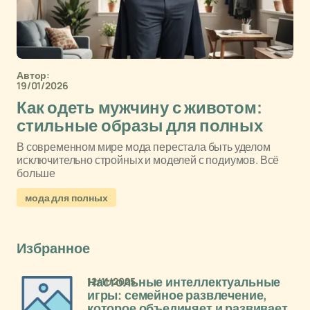
Автор:
19/01/2026
Как одеть мужчину с животом:
стильные образы для полных
В современном мире мода перестала быть уделом
исключительно стройных и моделей с подиумов. Всё
больше
мода для полных
Избранное
12/11/2025
Настольные интеллектуальные
игры: семейное развлечение,
которое объединяет и развивает