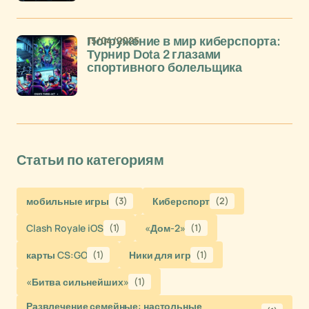
15/04/2025
Погружение в мир киберспорта:
Турнир Dota 2 глазами
спортивного болельщика
Статьи по категориям
мобильные игры
(3)
Киберспорт
(2)
Clash Royale iOS
(1)
«Дом-2»
(1)
карты CS:GO
(1)
Ники для игр
(1)
«Битва сильнейших»
(1)
Развлечение семейные: настольные