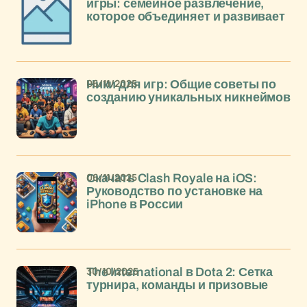
игры: семейное развлечение,
которое объединяет и развивает
06/11/2025
Ники для игр: Общие советы по
созданию уникальных никнеймов
06/11/2025
Скачать Clash Royale на iOS:
Руководство по установке на
iPhone в России
30/10/2025
The International в Dota 2: Сетка
турнира, команды и призовые