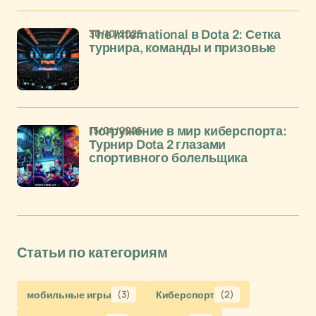
30/10/2025
The International в Dota 2: Сетка
турнира, команды и призовые
15/04/2025
Погружение в мир киберспорта:
Турнир Dota 2 глазами
спортивного болельщика
Статьи по категориям
мобильные игры
(3)
Киберспорт
(2)