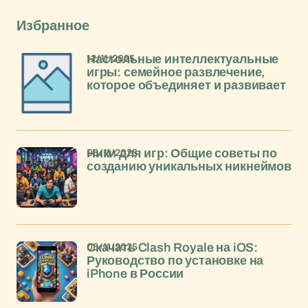
Избранное
12/11/2025
Настольные интеллектуальные
игры: семейное развлечение,
которое объединяет и развивает
06/11/2025
Ники для игр: Общие советы по
созданию уникальных никнеймов
06/11/2025
Скачать Clash Royale на iOS:
Руководство по установке на
iPhone в России