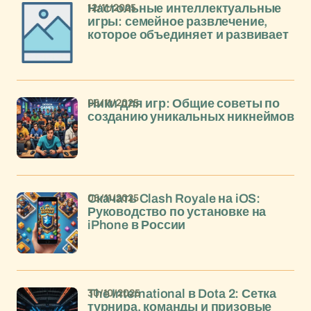
12/11/2025
Настольные интеллектуальные
игры: семейное развлечение,
которое объединяет и развивает
06/11/2025
Ники для игр: Общие советы по
созданию уникальных никнеймов
06/11/2025
Скачать Clash Royale на iOS:
Руководство по установке на
iPhone в России
30/10/2025
The International в Dota 2: Сетка
турнира, команды и призовые