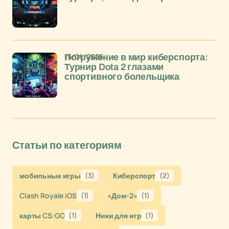
15/04/2025
Погружение в мир киберспорта:
Турнир Dota 2 глазами
спортивного болельщика
Статьи по категориям
мобильные игры
(3)
Киберспорт
(2)
Clash Royale iOS
(1)
«Дом-2»
(1)
карты CS:GO
(1)
Ники для игр
(1)