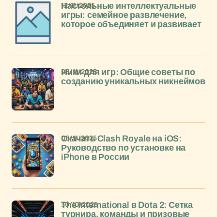
12/11/2025
Настольные интеллектуальные
игры: семейное развлечение,
которое объединяет и развивает
06/11/2025
Ники для игр: Общие советы по
созданию уникальных никнеймов
06/11/2025
Скачать Clash Royale на iOS:
Руководство по установке на
iPhone в России
30/10/2025
The International в Dota 2: Сетка
турнира, команды и призовые