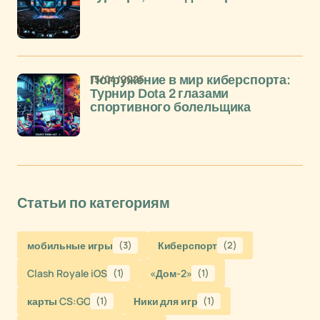
15/04/2025
Погружение в мир киберспорта:
Турнир Dota 2 глазами
спортивного болельщика
Статьи по категориям
мобильные игры
(3)
Киберспорт
(2)
Clash Royale iOS
(1)
«Дом-2»
(1)
карты CS:GO
(1)
Ники для игр
(1)